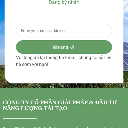
Đăng ký nhận
BÁO GIÁ CHI TIẾT
Đăng Ký
Vui lòng để lại thông tin Email, chúng tôi sẽ liên
hệ sớm với bạn!
CÔNG TY CỔ PHẦN GIẢI PHÁP & ĐẦU TƯ
NĂNG LƯỢNG TÁI TẠO