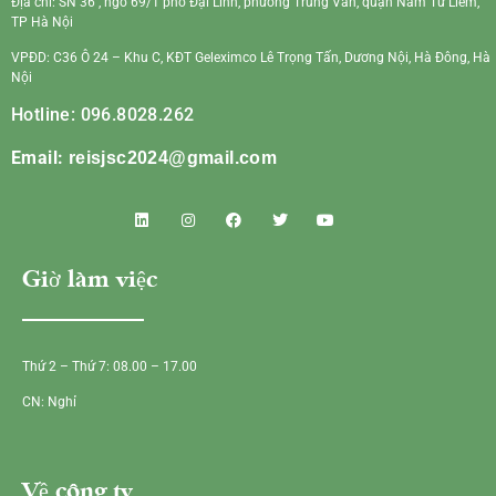
Địa chỉ: SN 36 , ngõ 69/1 phố Đại Linh, phường Trung Văn, quận Nam Từ Liêm,
TP Hà Nội
VPĐD: C36 Ô 24 – Khu C, KĐT Geleximco Lê Trọng Tấn, Dương Nội, Hà Đông, Hà
Nội
Hotline: 096.8028.262
Email:
reisjsc2024@gmail.com
Giờ làm việc
Thứ 2 – Thứ 7: 08.00 – 17.00
CN: Nghỉ
Về công ty