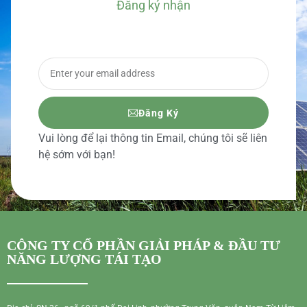
Đăng ký nhận
BÁO GIÁ CHI TIẾT
Đăng Ký
Vui lòng để lại thông tin Email, chúng tôi sẽ liên
hệ sớm với bạn!
CÔNG TY CỔ PHẦN GIẢI PHÁP & ĐẦU TƯ
NĂNG LƯỢNG TÁI TẠO