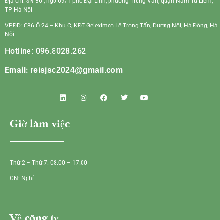
Địa chỉ: SN 36 , ngõ 69/1 phố Đại Linh, phường Trung Văn, quận Nam Từ Liêm,
TP Hà Nội
VPĐD: C36 Ô 24 – Khu C, KĐT Geleximco Lê Trọng Tấn, Dương Nội, Hà Đông, Hà
Nội
Hotline: 096.8028.262
Email:
reisjsc2024@gmail.com
Giờ làm việc
Thứ 2 – Thứ 7: 08.00 – 17.00
CN: Nghỉ
Về công ty