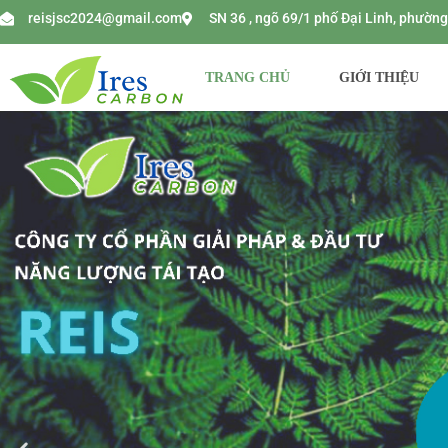
reisjsc2024@gmail.com
SN 36 , ngõ 69/1 phố Đại Linh, phườ
TRANG CHỦ
GIỚI THIỆU