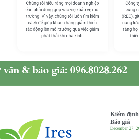
Chúng tôi hiểu rằng mọi doanh nghiệp
Công t
cần phải đóng góp vào việc bảo vệ môi
cung c
trường. Vì vậy, chúng tôi luôn tìm kiếm
(REC), g
cách để giúp khách hàng giảm thiểu
năng lượ
tác động lên môi trường qua việc giảm
rằng họ
phát thải khí nhà kính.
thiể
ư vấn & báo giá: 096.8028.262
Kiểm định 
Báo giá
December 27, 2