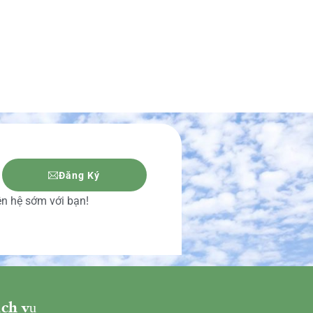
Đăng Ký
iên hệ sớm với bạn!
ch vụ