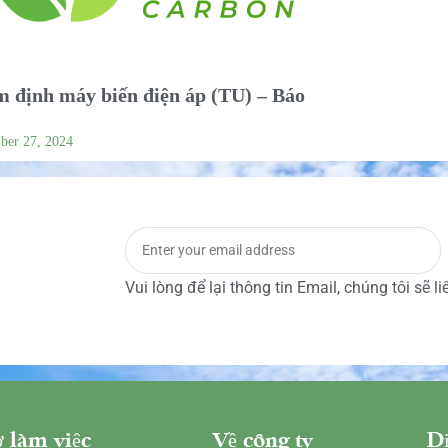
 định máy biến điện áp (TU) – Báo
ber 27, 2024
Vui lòng để lại thông tin Email, chúng tôi sẽ l
 làm việc
Về công ty
Dị