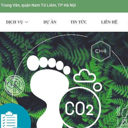
ng Trung Văn, quận Nam Từ Liêm, TP Hà Nội
DỊCH VỤ
DỰ ÁN
TIN TỨC
LIÊN HỆ