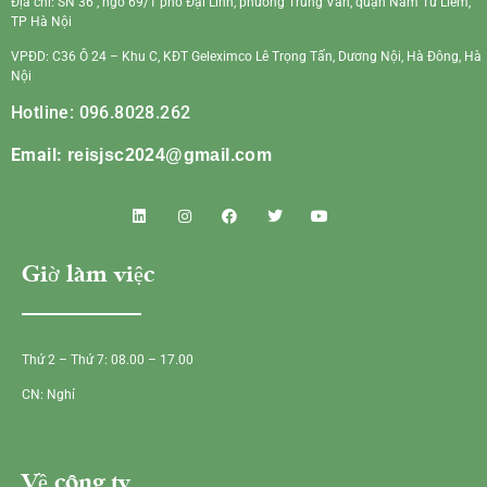
Địa chỉ: SN 36 , ngõ 69/1 phố Đại Linh, phường Trung Văn, quận Nam Từ Liêm,
TP Hà Nội
VPĐD: C36 Ô 24 – Khu C, KĐT Geleximco Lê Trọng Tấn, Dương Nội, Hà Đông, Hà
Nội
Hotline: 096.8028.262
Email:
reisjsc2024@gmail.com
Giờ làm việc
Thứ 2 – Thứ 7: 08.00 – 17.00
CN: Nghỉ
Về công ty