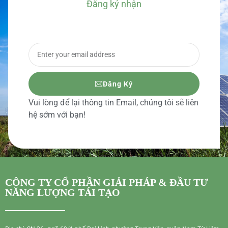
Đăng ký nhận
BÁO GIÁ CHI TIẾT
Đăng Ký
Vui lòng để lại thông tin Email, chúng tôi sẽ liên
hệ sớm với bạn!
CÔNG TY CỔ PHẦN GIẢI PHÁP & ĐẦU TƯ
NĂNG LƯỢNG TÁI TẠO