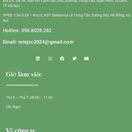
Địa chỉ: SN 36 , ngõ 69/1 phố Đại Linh, phường Trung Văn, quận Nam Từ Liêm,
TP Hà Nội
VPĐD: C36 Ô 24 – Khu C, KĐT Geleximco Lê Trọng Tấn, Dương Nội, Hà Đông, Hà
Nội
Hotline: 096.8028.262
Email:
reisjsc2024@gmail.com
Giờ làm việc
Thứ 2 – Thứ 7: 08.00 – 17.00
CN: Nghỉ
Về công ty