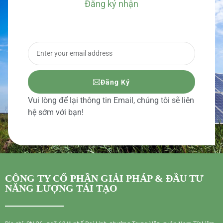
Đăng ký nhận
BÁO GIÁ CHI TIẾT
Đăng Ký
Vui lòng để lại thông tin Email, chúng tôi sẽ liên
hệ sớm với bạn!
CÔNG TY CỔ PHẦN GIẢI PHÁP & ĐẦU TƯ
NĂNG LƯỢNG TÁI TẠO