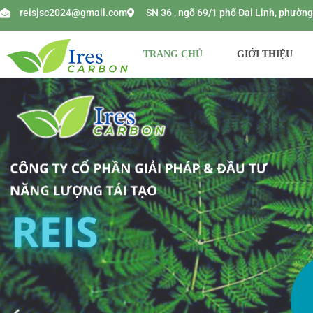
reisjsc2024@gmail.com
SN 36 , ngõ 69/1 phố Đại Linh, phườ
TRANG CHỦ
GIỚI THIỆU