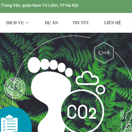
ng Trung Văn, quận Nam Từ Liêm, TP Hà Nội
DỊCH VỤ
DỰ ÁN
TIN TỨC
LIÊN HỆ