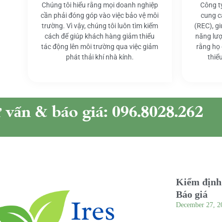
Chúng tôi hiểu rằng mọi doanh nghiệp
Công t
cần phải đóng góp vào việc bảo vệ môi
cung c
trường. Vì vậy, chúng tôi luôn tìm kiếm
(REC), g
cách để giúp khách hàng giảm thiểu
năng lượ
tác động lên môi trường qua việc giảm
rằng họ
phát thải khí nhà kính.
thiể
ư vấn & báo giá: 096.8028.262
Kiểm định 
Báo giá
December 27, 2