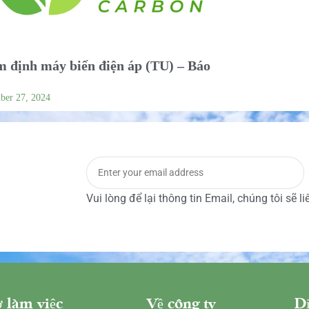
 định máy biến điện áp (TU) – Báo
ber 27, 2024
Vui lòng để lại thông tin Email, chúng tôi sẽ l
 làm việc
Về công ty
Dị