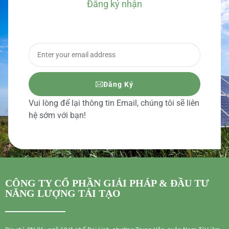
Đăng ký nhận
BÁO GIÁ CHI TIẾT
Đăng Ký
Vui lòng để lại thông tin Email, chúng tôi sẽ liên
hệ sớm với bạn!
CÔNG TY CỔ PHẦN GIẢI PHÁP & ĐẦU TƯ
NĂNG LƯỢNG TÁI TẠO