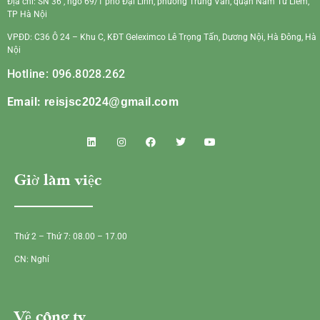
Địa chỉ: SN 36 , ngõ 69/1 phố Đại Linh, phường Trung Văn, quận Nam Từ Liêm,
TP Hà Nội
VPĐD: C36 Ô 24 – Khu C, KĐT Geleximco Lê Trọng Tấn, Dương Nội, Hà Đông, Hà
Nội
Hotline: 096.8028.262
Email:
reisjsc2024@gmail.com
Giờ làm việc
Thứ 2 – Thứ 7: 08.00 – 17.00
CN: Nghỉ
Về công ty