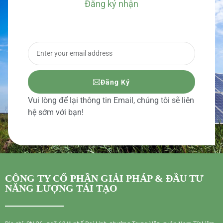
Đăng ký nhận
BÁO GIÁ CHI TIẾT
Đăng Ký
Vui lòng để lại thông tin Email, chúng tôi sẽ liên
hệ sớm với bạn!
CÔNG TY CỔ PHẦN GIẢI PHÁP & ĐẦU TƯ
NĂNG LƯỢNG TÁI TẠO