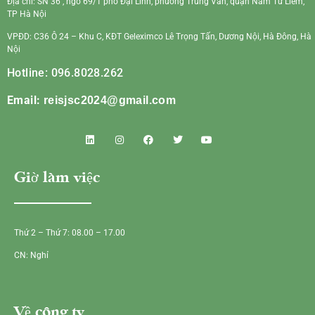
Địa chỉ: SN 36 , ngõ 69/1 phố Đại Linh, phường Trung Văn, quận Nam Từ Liêm,
TP Hà Nội
VPĐD: C36 Ô 24 – Khu C, KĐT Geleximco Lê Trọng Tấn, Dương Nội, Hà Đông, Hà
Nội
Hotline: 096.8028.262
Email:
reisjsc2024@gmail.com
Giờ làm việc
Thứ 2 – Thứ 7: 08.00 – 17.00
CN: Nghỉ
Về công ty