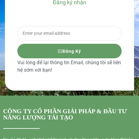
Đăng ký nhận
BÁO GIÁ CHI TIẾT
Đăng Ký
Vui lòng để lại thông tin Email, chúng tôi sẽ liên
hệ sớm với bạn!
CÔNG TY CỔ PHẦN GIẢI PHÁP & ĐẦU TƯ
NĂNG LƯỢNG TÁI TẠO