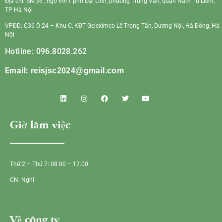
Địa chỉ: SN 36 , ngõ 69/1 phố Đại Linh, phường Trung Văn, quận Nam Từ Liêm,
TP Hà Nội
VPĐD: C36 Ô 24 – Khu C, KĐT Geleximco Lê Trọng Tấn, Dương Nội, Hà Đông, Hà
Nội
Hotline: 096.8028.262
Email:
reisjsc2024@gmail.com
Giờ làm việc
Thứ 2 – Thứ 7: 08.00 – 17.00
CN: Nghỉ
Về công ty