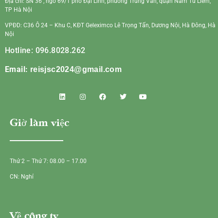
Địa chỉ: SN 36 , ngõ 69/1 phố Đại Linh, phường Trung Văn, quận Nam Từ Liêm,
TP Hà Nội
VPĐD: C36 Ô 24 – Khu C, KĐT Geleximco Lê Trọng Tấn, Dương Nội, Hà Đông, Hà
Nội
Hotline: 096.8028.262
Email:
reisjsc2024@gmail.com
Giờ làm việc
Thứ 2 – Thứ 7: 08.00 – 17.00
CN: Nghỉ
Về công ty