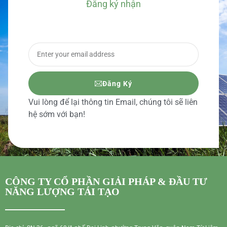
Đăng ký nhận
BÁO GIÁ CHI TIẾT
Đăng Ký
Vui lòng để lại thông tin Email, chúng tôi sẽ liên
hệ sớm với bạn!
CÔNG TY CỔ PHẦN GIẢI PHÁP & ĐẦU TƯ
NĂNG LƯỢNG TÁI TẠO