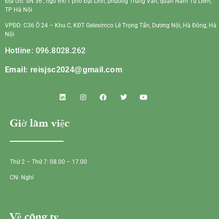
Địa chỉ: SN 36 , ngõ 69/1 phố Đại Linh, phường Trung Văn, quận Nam Từ Liêm,
TP Hà Nội
VPĐD: C36 Ô 24 – Khu C, KĐT Geleximco Lê Trọng Tấn, Dương Nội, Hà Đông, Hà
Nội
Hotline: 096.8028.262
Email:
reisjsc2024@gmail.com
Giờ làm việc
Thứ 2 – Thứ 7: 08.00 – 17.00
CN: Nghỉ
Về công ty