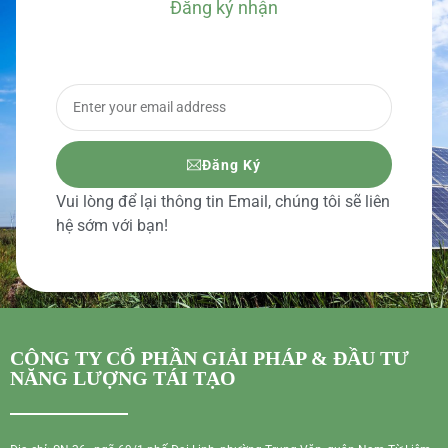
Đăng ký nhận
BÁO GIÁ CHI TIẾT
Đăng Ký
Vui lòng để lại thông tin Email, chúng tôi sẽ liên
hệ sớm với bạn!
CÔNG TY CỔ PHẦN GIẢI PHÁP & ĐẦU TƯ
NĂNG LƯỢNG TÁI TẠO