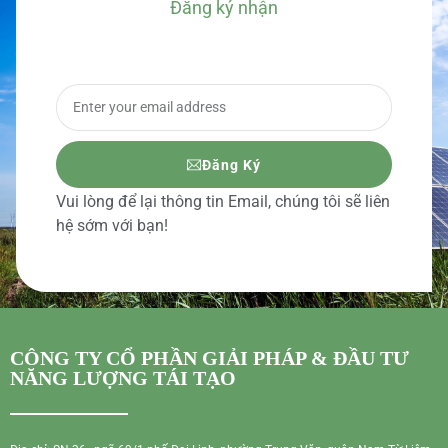
Đăng ký nhận
BÁO GIÁ CHI TIẾT
Đăng Ký
Vui lòng để lại thông tin Email, chúng tôi sẽ liên
hệ sớm với bạn!
CÔNG TY CỔ PHẦN GIẢI PHÁP & ĐẦU TƯ
NĂNG LƯỢNG TÁI TẠO