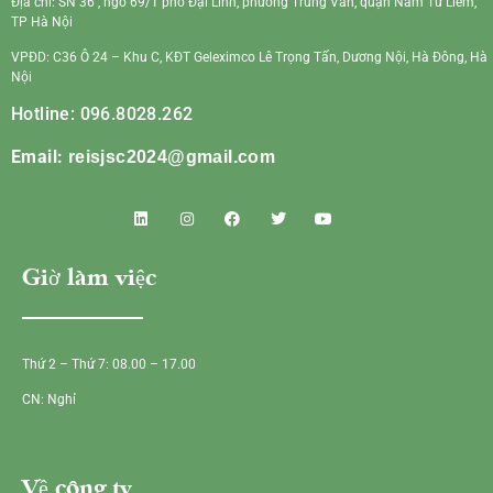
Địa chỉ: SN 36 , ngõ 69/1 phố Đại Linh, phường Trung Văn, quận Nam Từ Liêm,
TP Hà Nội
VPĐD: C36 Ô 24 – Khu C, KĐT Geleximco Lê Trọng Tấn, Dương Nội, Hà Đông, Hà
Nội
Hotline: 096.8028.262
Email:
reisjsc2024@gmail.com
Giờ làm việc
Thứ 2 – Thứ 7: 08.00 – 17.00
CN: Nghỉ
Về công ty