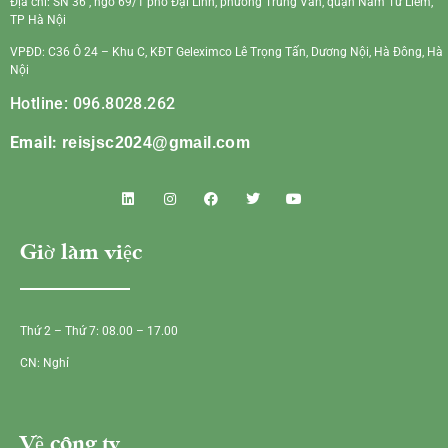
Địa chỉ: SN 36 , ngõ 69/1 phố Đại Linh, phường Trung Văn, quận Nam Từ Liêm,
TP Hà Nội
VPĐD: C36 Ô 24 – Khu C, KĐT Geleximco Lê Trọng Tấn, Dương Nội, Hà Đông, Hà
Nội
Hotline: 096.8028.262
Email:
reisjsc2024@gmail.com
Giờ làm việc
Thứ 2 – Thứ 7: 08.00 – 17.00
CN: Nghỉ
Về công ty