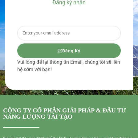
Đăng ký nhận
BÁO GIÁ CHI TIẾT
Đăng Ký
Vui lòng để lại thông tin Email, chúng tôi sẽ liên
hệ sớm với bạn!
CÔNG TY CỔ PHẦN GIẢI PHÁP & ĐẦU TƯ
NĂNG LƯỢNG TÁI TẠO