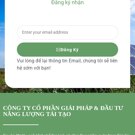
Đăng ký nhận
BÁO GIÁ CHI TIẾT
Đăng Ký
Vui lòng để lại thông tin Email, chúng tôi sẽ liên
hệ sớm với bạn!
CÔNG TY CỔ PHẦN GIẢI PHÁP & ĐẦU TƯ
NĂNG LƯỢNG TÁI TẠO