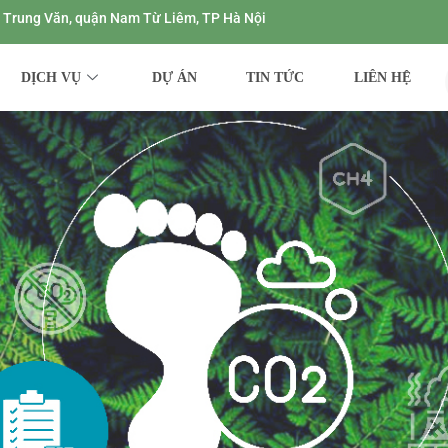
ng Trung Văn, quận Nam Từ Liêm, TP Hà Nội
DỊCH VỤ
DỰ ÁN
TIN TỨC
LIÊN HỆ