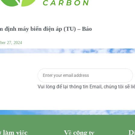
 định máy biến điện áp (TU) – Báo
ber 27, 2024
Vui lòng để lại thông tin Email, chúng tôi sẽ l
 làm việc
Về công ty
Dị