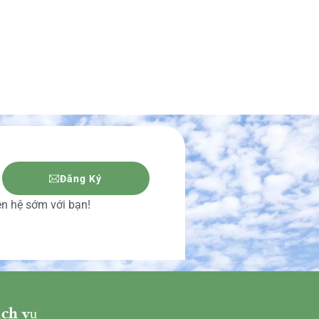
Đăng Ký
iên hệ sớm với bạn!
ch vụ