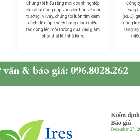
Chúng tôi hiểu rằng mọi doanh nghiệp
Công t
cần phải đóng góp vào việc bảo vệ môi
cung c
trường. Vì vậy, chúng tôi luôn tìm kiếm
(REC), g
cách để giúp khách hàng giảm thiểu
năng lượ
tác động lên môi trường qua việc giảm
rằng họ
phát thải khí nhà kính.
thiể
ư vấn & báo giá: 096.8028.262
Kiểm định 
Báo giá
December 27, 2