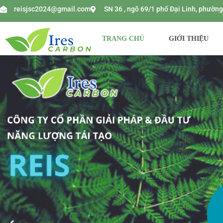
reisjsc2024@gmail.com
SN 36 , ngõ 69/1 phố Đại Linh, phườ
TRANG CHỦ
GIỚI THIỆU