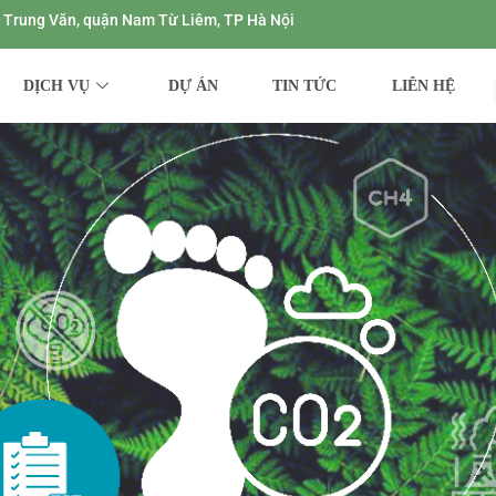
ng Trung Văn, quận Nam Từ Liêm, TP Hà Nội
DỊCH VỤ
DỰ ÁN
TIN TỨC
LIÊN HỆ