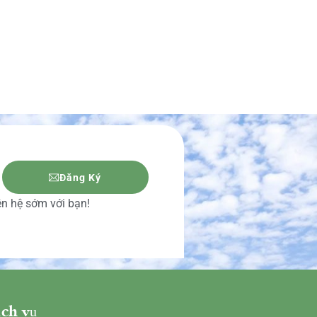
Đăng Ký
iên hệ sớm với bạn!
ch vụ