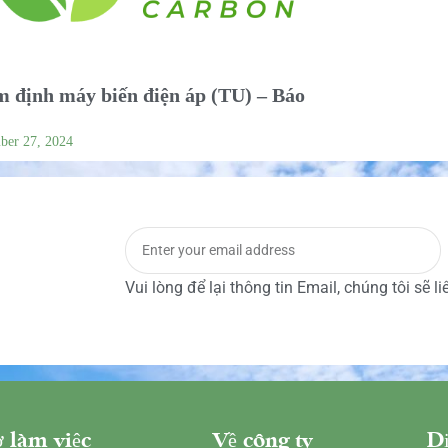
 định máy biến điện áp (TU) – Báo
ber 27, 2024
Vui lòng để lại thông tin Email, chúng tôi sẽ l
 làm việc
Về công ty
Dị