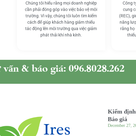
Chúng tôi hiểu rằng mọi doanh nghiệp
Công t
cần phải đóng góp vào việc bảo vệ môi
cung c
trường. Vì vậy, chúng tôi luôn tìm kiếm
(REC), g
cách để giúp khách hàng giảm thiểu
năng lượ
tác động lên môi trường qua việc giảm
rằng họ
phát thải khí nhà kính.
thiể
ư vấn & báo giá: 096.8028.262
Kiểm định 
Báo giá
December 27, 2