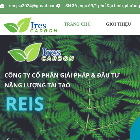
reisjsc2024@gmail.com
SN 36 , ngõ 69/1 phố Đại Linh, phườ
TRANG CHỦ
GIỚI THIỆU