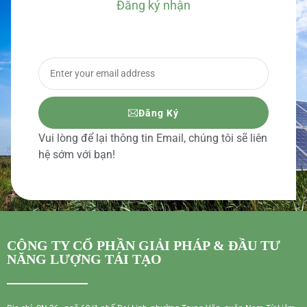
Đăng ký nhận
BÁO GIÁ CHI TIẾT
Đăng Ký
Vui lòng để lại thông tin Email, chúng tôi sẽ liên
hệ sớm với bạn!
CÔNG TY CỔ PHẦN GIẢI PHÁP & ĐẦU TƯ
NĂNG LƯỢNG TÁI TẠO