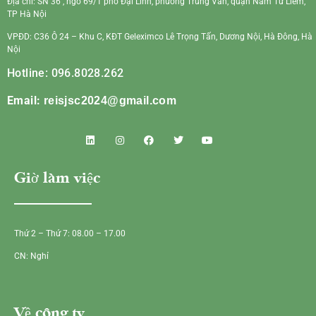
Địa chỉ: SN 36 , ngõ 69/1 phố Đại Linh, phường Trung Văn, quận Nam Từ Liêm,
TP Hà Nội
VPĐD: C36 Ô 24 – Khu C, KĐT Geleximco Lê Trọng Tấn, Dương Nội, Hà Đông, Hà
Nội
Hotline: 096.8028.262
Email:
reisjsc2024@gmail.com
Giờ làm việc
Thứ 2 – Thứ 7: 08.00 – 17.00
CN: Nghỉ
Về công ty