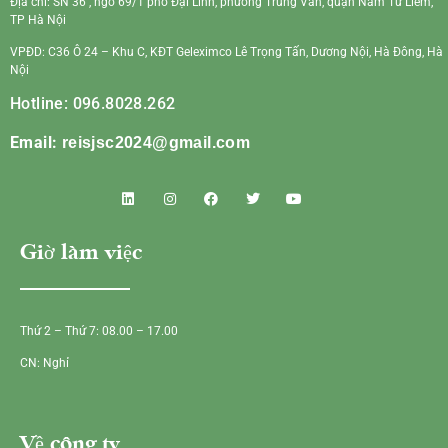
Địa chỉ: SN 36 , ngõ 69/1 phố Đại Linh, phường Trung Văn, quận Nam Từ Liêm,
TP Hà Nội
VPĐD: C36 Ô 24 – Khu C, KĐT Geleximco Lê Trọng Tấn, Dương Nội, Hà Đông, Hà
Nội
Hotline: 096.8028.262
Email:
reisjsc2024@gmail.com
Giờ làm việc
Thứ 2 – Thứ 7: 08.00 – 17.00
CN: Nghỉ
Về công ty