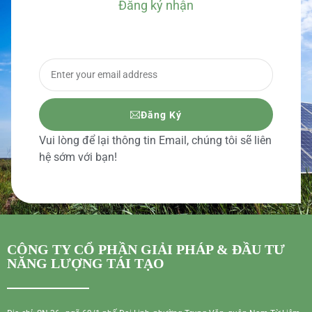
Đăng ký nhận
BÁO GIÁ CHI TIẾT
Đăng Ký
Vui lòng để lại thông tin Email, chúng tôi sẽ liên
hệ sớm với bạn!
CÔNG TY CỔ PHẦN GIẢI PHÁP & ĐẦU TƯ
NĂNG LƯỢNG TÁI TẠO