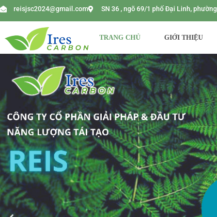
reisjsc2024@gmail.com
SN 36 , ngõ 69/1 phố Đại Linh, phườ
TRANG CHỦ
GIỚI THIỆU