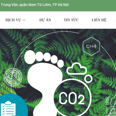
ng Trung Văn, quận Nam Từ Liêm, TP Hà Nội
DỊCH VỤ
DỰ ÁN
TIN TỨC
LIÊN HỆ