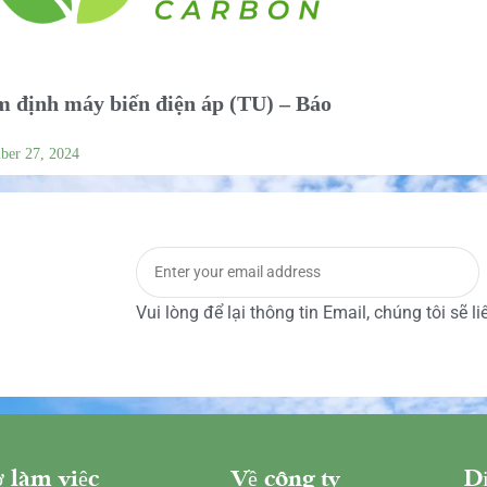
 định máy biến điện áp (TU) – Báo
ber 27, 2024
Vui lòng để lại thông tin Email, chúng tôi sẽ l
 làm việc
Về công ty
Dị