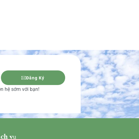
Đăng Ký
iên hệ sớm với bạn!
ch vụ