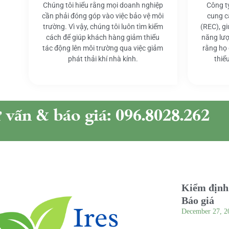
Chúng tôi hiểu rằng mọi doanh nghiệp
Công t
cần phải đóng góp vào việc bảo vệ môi
cung c
trường. Vì vậy, chúng tôi luôn tìm kiếm
(REC), g
cách để giúp khách hàng giảm thiểu
năng lượ
tác động lên môi trường qua việc giảm
rằng họ
phát thải khí nhà kính.
thiể
ư vấn & báo giá: 096.8028.262
Kiểm định 
Báo giá
December 27, 2