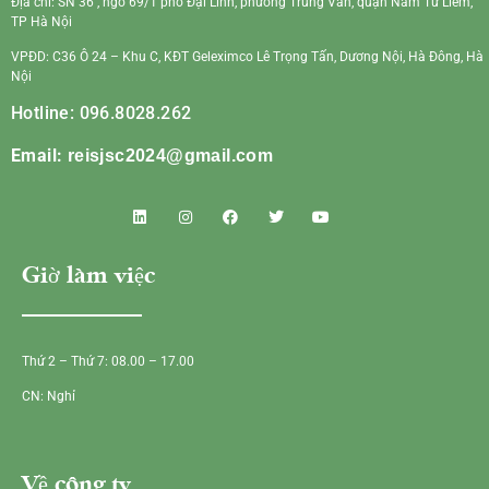
Địa chỉ: SN 36 , ngõ 69/1 phố Đại Linh, phường Trung Văn, quận Nam Từ Liêm,
TP Hà Nội
VPĐD: C36 Ô 24 – Khu C, KĐT Geleximco Lê Trọng Tấn, Dương Nội, Hà Đông, Hà
Nội
Hotline: 096.8028.262
Email:
reisjsc2024@gmail.com
Giờ làm việc
Thứ 2 – Thứ 7: 08.00 – 17.00
CN: Nghỉ
Về công ty