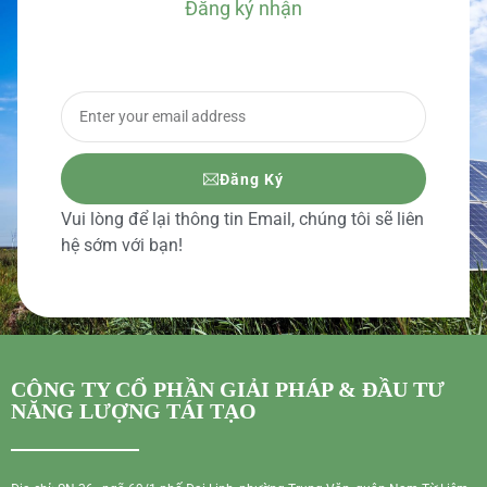
Đăng ký nhận
BÁO GIÁ CHI TIẾT
Đăng Ký
Vui lòng để lại thông tin Email, chúng tôi sẽ liên
hệ sớm với bạn!
CÔNG TY CỔ PHẦN GIẢI PHÁP & ĐẦU TƯ
NĂNG LƯỢNG TÁI TẠO