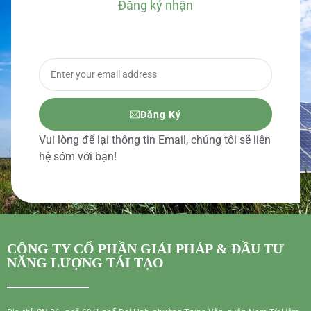
Đăng ký nhận
BÁO GIÁ CHI TIẾT
Đăng Ký
Vui lòng để lại thông tin Email, chúng tôi sẽ liên
hệ sớm với bạn!
CÔNG TY CỔ PHẦN GIẢI PHÁP & ĐẦU TƯ
NĂNG LƯỢNG TÁI TẠO