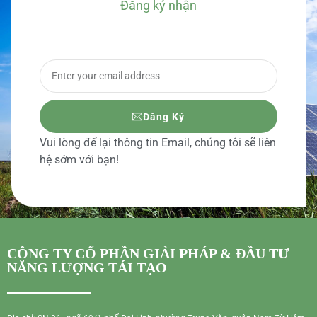
Đăng ký nhận
BÁO GIÁ CHI TIẾT
Đăng Ký
Vui lòng để lại thông tin Email, chúng tôi sẽ liên
hệ sớm với bạn!
CÔNG TY CỔ PHẦN GIẢI PHÁP & ĐẦU TƯ
NĂNG LƯỢNG TÁI TẠO