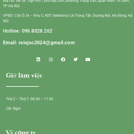
Địa chỉ: SN 36 , ngõ 69/1 phố Đại Linh, phường Trung Văn, quận Nam Từ Liêm,
TP Hà Nội
VPĐD: C36 Ô 24 – Khu C, KĐT Geleximco Lê Trọng Tấn, Dương Nội, Hà Đông, Hà
Nội
Hotline: 096.8028.262
Email:
reisjsc2024@gmail.com
Giờ làm việc
Thứ 2 – Thứ 7: 08.00 – 17.00
CN: Nghỉ
Về công ty