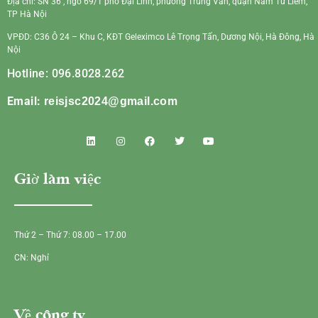
Địa chỉ: SN 36 , ngõ 69/1 phố Đại Linh, phường Trung Văn, quận Nam Từ Liêm,
TP Hà Nội
VPĐD: C36 Ô 24 – Khu C, KĐT Geleximco Lê Trọng Tấn, Dương Nội, Hà Đông, Hà
Nội
Hotline: 096.8028.262
Email:
reisjsc2024@gmail.com
Giờ làm việc
Thứ 2 – Thứ 7: 08.00 – 17.00
CN: Nghỉ
Về công ty