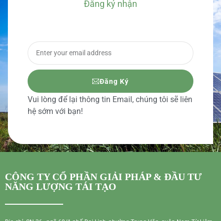
Đăng ký nhận
BÁO GIÁ CHI TIẾT
Đăng Ký
Vui lòng để lại thông tin Email, chúng tôi sẽ liên
hệ sớm với bạn!
CÔNG TY CỔ PHẦN GIẢI PHÁP & ĐẦU TƯ
NĂNG LƯỢNG TÁI TẠO