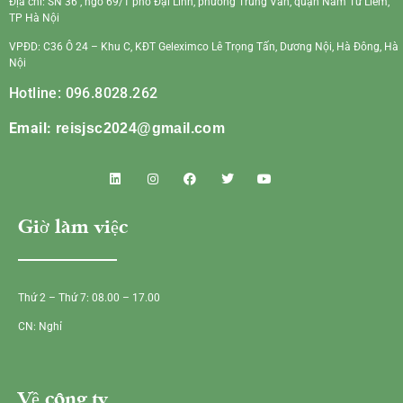
Địa chỉ: SN 36 , ngõ 69/1 phố Đại Linh, phường Trung Văn, quận Nam Từ Liêm,
TP Hà Nội
VPĐD: C36 Ô 24 – Khu C, KĐT Geleximco Lê Trọng Tấn, Dương Nội, Hà Đông, Hà
Nội
Hotline: 096.8028.262
Email:
reisjsc2024@gmail.com
Giờ làm việc
Thứ 2 – Thứ 7: 08.00 – 17.00
CN: Nghỉ
Về công ty