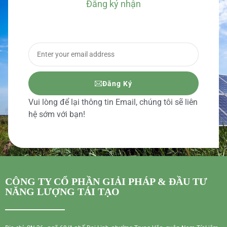
Đăng ký nhận
BÁO GIÁ CHI TIẾT
Đăng Ký
Vui lòng để lại thông tin Email, chúng tôi sẽ liên
hệ sớm với bạn!
CÔNG TY CỔ PHẦN GIẢI PHÁP & ĐẦU TƯ
NĂNG LƯỢNG TÁI TẠO