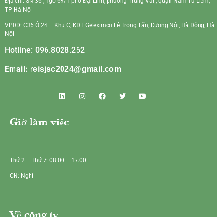
Địa chỉ: SN 36 , ngõ 69/1 phố Đại Linh, phường Trung Văn, quận Nam Từ Liêm,
TP Hà Nội
VPĐD: C36 Ô 24 – Khu C, KĐT Geleximco Lê Trọng Tấn, Dương Nội, Hà Đông, Hà
Nội
Hotline: 096.8028.262
Email:
reisjsc2024@gmail.com
Giờ làm việc
Thứ 2 – Thứ 7: 08.00 – 17.00
CN: Nghỉ
Về công ty