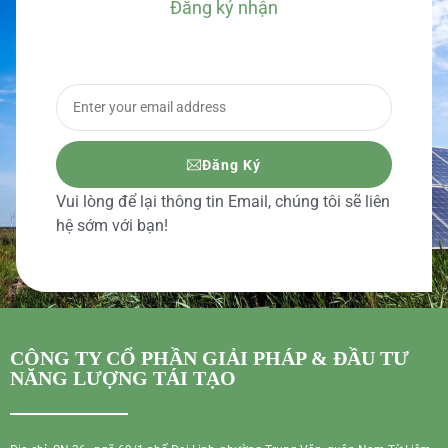
Đăng ký nhận
BÁO GIÁ CHI TIẾT
Đăng Ký
Vui lòng để lại thông tin Email, chúng tôi sẽ liên
hệ sớm với bạn!
CÔNG TY CỔ PHẦN GIẢI PHÁP & ĐẦU TƯ
NĂNG LƯỢNG TÁI TẠO