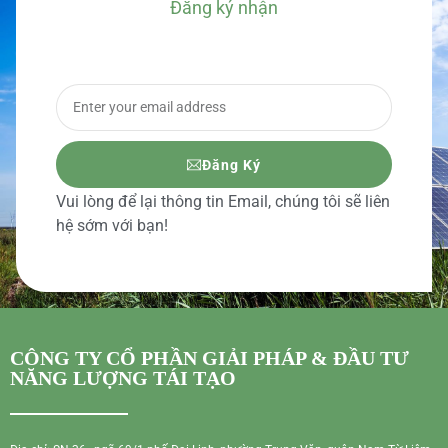
Đăng ký nhận
BÁO GIÁ CHI TIẾT
Đăng Ký
Vui lòng để lại thông tin Email, chúng tôi sẽ liên
hệ sớm với bạn!
CÔNG TY CỔ PHẦN GIẢI PHÁP & ĐẦU TƯ
NĂNG LƯỢNG TÁI TẠO