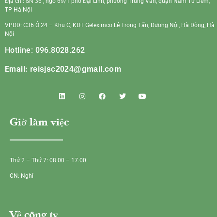
Địa chỉ: SN 36 , ngõ 69/1 phố Đại Linh, phường Trung Văn, quận Nam Từ Liêm,
TP Hà Nội
VPĐD: C36 Ô 24 – Khu C, KĐT Geleximco Lê Trọng Tấn, Dương Nội, Hà Đông, Hà
Nội
Hotline: 096.8028.262
Email:
reisjsc2024@gmail.com
Giờ làm việc
Thứ 2 – Thứ 7: 08.00 – 17.00
CN: Nghỉ
Về công ty