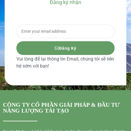
Đăng ký nhận
BÁO GIÁ CHI TIẾT
Đăng Ký
Vui lòng để lại thông tin Email, chúng tôi sẽ liên
hệ sớm với bạn!
CÔNG TY CỔ PHẦN GIẢI PHÁP & ĐẦU TƯ
NĂNG LƯỢNG TÁI TẠO