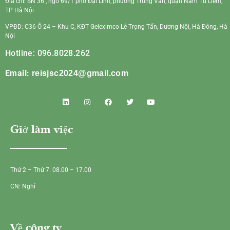
Địa chỉ: SN 36 , ngõ 69/1 phố Đại Linh, phường Trung Văn, quận Nam Từ Liêm,
TP Hà Nội
VPĐD: C36 Ô 24 – Khu C, KĐT Geleximco Lê Trọng Tấn, Dương Nội, Hà Đông, Hà
Nội
Hotline: 096.8028.262
Email:
reisjsc2024@gmail.com
Giờ làm việc
Thứ 2 – Thứ 7: 08.00 – 17.00
CN: Nghỉ
Về công ty