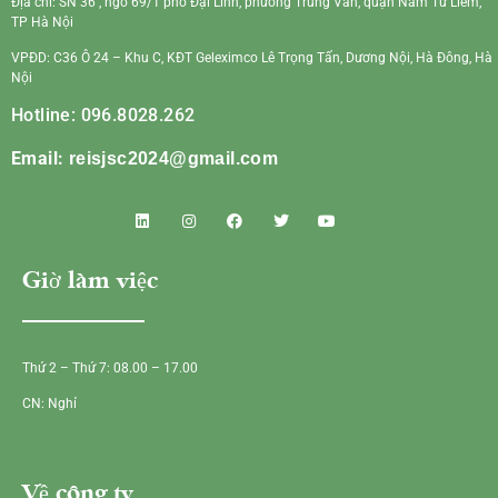
Địa chỉ: SN 36 , ngõ 69/1 phố Đại Linh, phường Trung Văn, quận Nam Từ Liêm,
TP Hà Nội
VPĐD: C36 Ô 24 – Khu C, KĐT Geleximco Lê Trọng Tấn, Dương Nội, Hà Đông, Hà
Nội
Hotline: 096.8028.262
Email:
reisjsc2024@gmail.com
Giờ làm việc
Thứ 2 – Thứ 7: 08.00 – 17.00
CN: Nghỉ
Về công ty