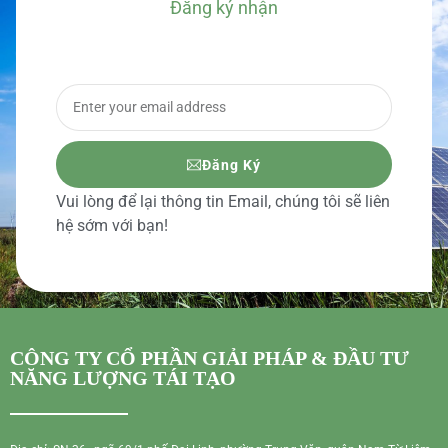
Đăng ký nhận
BÁO GIÁ CHI TIẾT
Đăng Ký
Vui lòng để lại thông tin Email, chúng tôi sẽ liên
hệ sớm với bạn!
CÔNG TY CỔ PHẦN GIẢI PHÁP & ĐẦU TƯ
NĂNG LƯỢNG TÁI TẠO