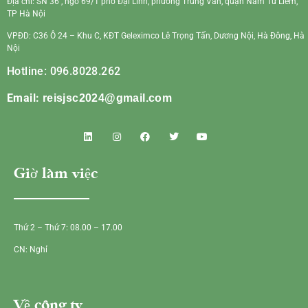
Địa chỉ: SN 36 , ngõ 69/1 phố Đại Linh, phường Trung Văn, quận Nam Từ Liêm,
TP Hà Nội
VPĐD: C36 Ô 24 – Khu C, KĐT Geleximco Lê Trọng Tấn, Dương Nội, Hà Đông, Hà
Nội
Hotline: 096.8028.262
Email:
reisjsc2024@gmail.com
Giờ làm việc
Thứ 2 – Thứ 7: 08.00 – 17.00
CN: Nghỉ
Về công ty