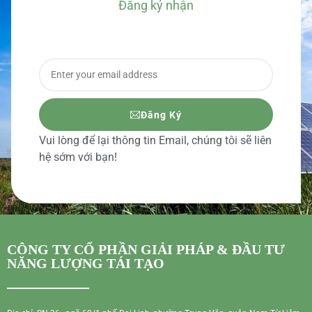
Đăng ký nhận
BÁO GIÁ CHI TIẾT
Đăng Ký
Vui lòng để lại thông tin Email, chúng tôi sẽ liên
hệ sớm với bạn!
CÔNG TY CỔ PHẦN GIẢI PHÁP & ĐẦU TƯ
NĂNG LƯỢNG TÁI TẠO