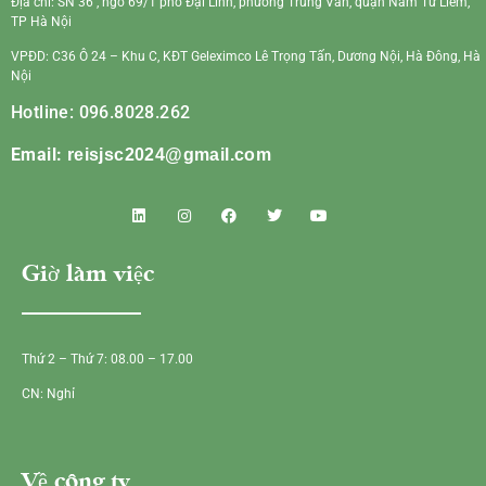
Địa chỉ: SN 36 , ngõ 69/1 phố Đại Linh, phường Trung Văn, quận Nam Từ Liêm,
TP Hà Nội
VPĐD: C36 Ô 24 – Khu C, KĐT Geleximco Lê Trọng Tấn, Dương Nội, Hà Đông, Hà
Nội
Hotline: 096.8028.262
Email:
reisjsc2024@gmail.com
Giờ làm việc
Thứ 2 – Thứ 7: 08.00 – 17.00
CN: Nghỉ
Về công ty