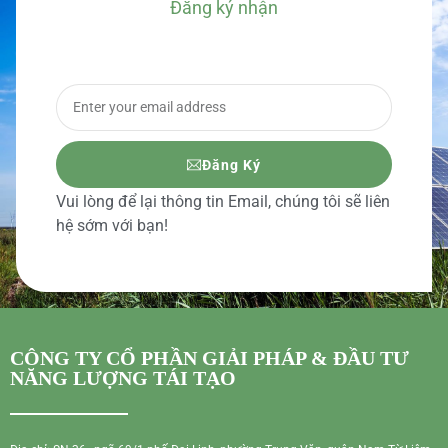
Đăng ký nhận
BÁO GIÁ CHI TIẾT
Đăng Ký
Vui lòng để lại thông tin Email, chúng tôi sẽ liên
hệ sớm với bạn!
CÔNG TY CỔ PHẦN GIẢI PHÁP & ĐẦU TƯ
NĂNG LƯỢNG TÁI TẠO