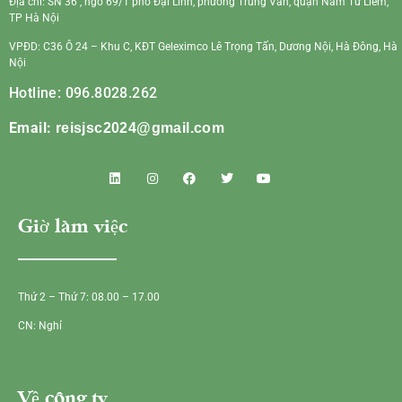
Địa chỉ: SN 36 , ngõ 69/1 phố Đại Linh, phường Trung Văn, quận Nam Từ Liêm,
TP Hà Nội
VPĐD: C36 Ô 24 – Khu C, KĐT Geleximco Lê Trọng Tấn, Dương Nội, Hà Đông, Hà
Nội
Hotline: 096.8028.262
Email:
reisjsc2024@gmail.com
Giờ làm việc
Thứ 2 – Thứ 7: 08.00 – 17.00
CN: Nghỉ
Về công ty