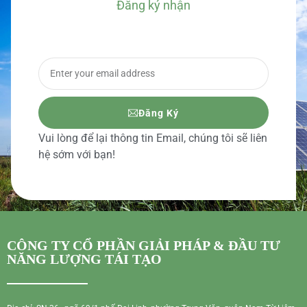
Đăng ký nhận
BÁO GIÁ CHI TIẾT
Đăng Ký
Vui lòng để lại thông tin Email, chúng tôi sẽ liên
hệ sớm với bạn!
CÔNG TY CỔ PHẦN GIẢI PHÁP & ĐẦU TƯ
NĂNG LƯỢNG TÁI TẠO