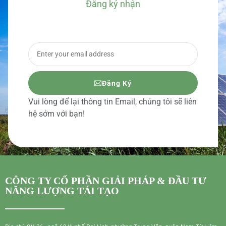
Đăng ký nhận
BÁO GIÁ CHI TIẾT
Đăng Ký
Vui lòng để lại thông tin Email, chúng tôi sẽ liên
hệ sớm với bạn!
CÔNG TY CỔ PHẦN GIẢI PHÁP & ĐẦU TƯ
NĂNG LƯỢNG TÁI TẠO