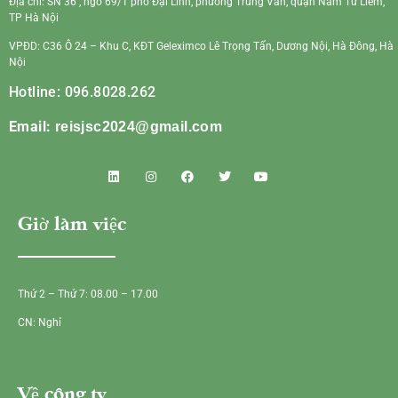
Địa chỉ: SN 36 , ngõ 69/1 phố Đại Linh, phường Trung Văn, quận Nam Từ Liêm,
TP Hà Nội
VPĐD: C36 Ô 24 – Khu C, KĐT Geleximco Lê Trọng Tấn, Dương Nội, Hà Đông, Hà
Nội
Hotline: 096.8028.262
Email:
reisjsc2024@gmail.com
Giờ làm việc
Thứ 2 – Thứ 7: 08.00 – 17.00
CN: Nghỉ
Về công ty