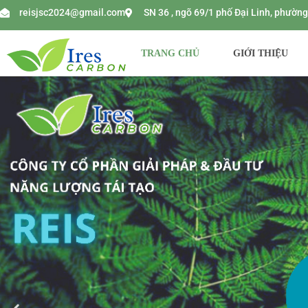
reisjsc2024@gmail.com
SN 36 , ngõ 69/1 phố Đại Linh, phườ
TRANG CHỦ
GIỚI THIỆU