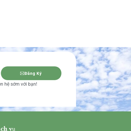
Đăng Ký
iên hệ sớm với bạn!
ch vụ