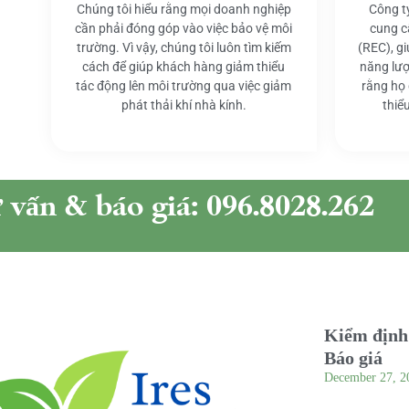
Chúng tôi hiểu rằng mọi doanh nghiệp
Công t
cần phải đóng góp vào việc bảo vệ môi
cung c
trường. Vì vậy, chúng tôi luôn tìm kiếm
(REC), g
cách để giúp khách hàng giảm thiểu
năng lượ
tác động lên môi trường qua việc giảm
rằng họ
phát thải khí nhà kính.
thiể
ư vấn & báo giá: 096.8028.262
Kiểm định 
Báo giá
December 27, 2