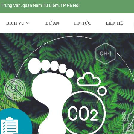
ng Trung Văn, quận Nam Từ Liêm, TP Hà Nội
DỊCH VỤ
DỰ ÁN
TIN TỨC
LIÊN HỆ