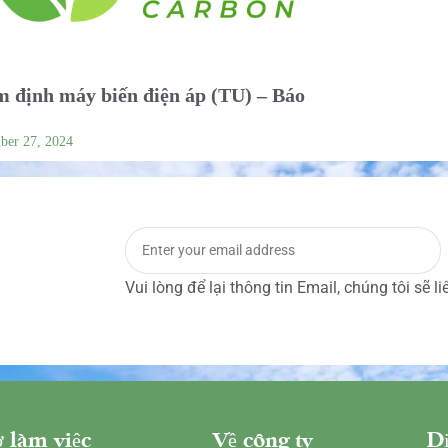
 định máy biến điện áp (TU) – Báo
ber 27, 2024
Vui lòng để lại thông tin Email, chúng tôi sẽ l
 làm việc
Về công ty
Dị