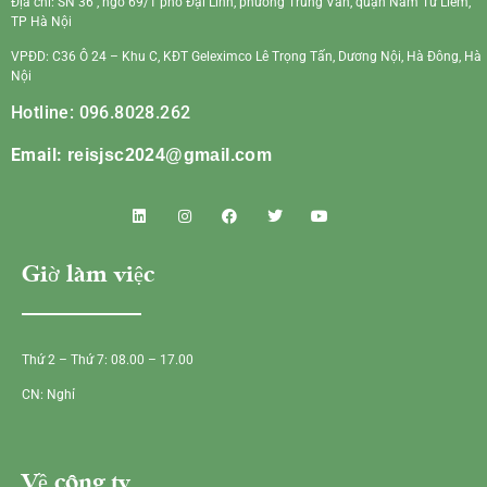
Địa chỉ: SN 36 , ngõ 69/1 phố Đại Linh, phường Trung Văn, quận Nam Từ Liêm,
TP Hà Nội
VPĐD: C36 Ô 24 – Khu C, KĐT Geleximco Lê Trọng Tấn, Dương Nội, Hà Đông, Hà
Nội
Hotline: 096.8028.262
Email:
reisjsc2024@gmail.com
Giờ làm việc
Thứ 2 – Thứ 7: 08.00 – 17.00
CN: Nghỉ
Về công ty