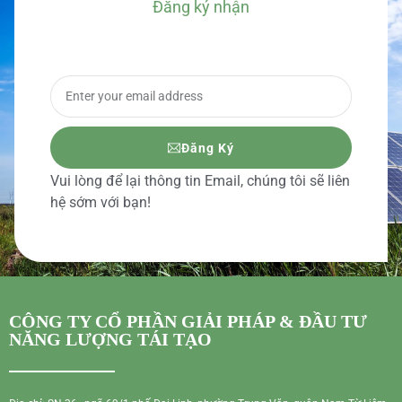
Đăng ký nhận
BÁO GIÁ CHI TIẾT
Đăng Ký
Vui lòng để lại thông tin Email, chúng tôi sẽ liên
hệ sớm với bạn!
CÔNG TY CỔ PHẦN GIẢI PHÁP & ĐẦU TƯ
NĂNG LƯỢNG TÁI TẠO