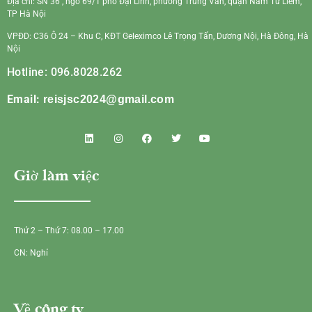
Địa chỉ: SN 36 , ngõ 69/1 phố Đại Linh, phường Trung Văn, quận Nam Từ Liêm,
TP Hà Nội
VPĐD: C36 Ô 24 – Khu C, KĐT Geleximco Lê Trọng Tấn, Dương Nội, Hà Đông, Hà
Nội
Hotline: 096.8028.262
Email:
reisjsc2024@gmail.com
Giờ làm việc
Thứ 2 – Thứ 7: 08.00 – 17.00
CN: Nghỉ
Về công ty