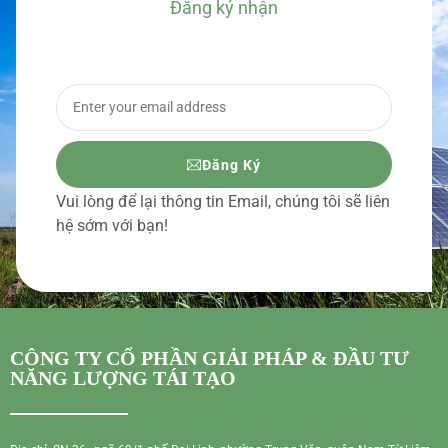
Đăng ký nhận
BÁO GIÁ CHI TIẾT
Đăng Ký
Vui lòng để lại thông tin Email, chúng tôi sẽ liên
hệ sớm với bạn!
CÔNG TY CỔ PHẦN GIẢI PHÁP & ĐẦU TƯ
NĂNG LƯỢNG TÁI TẠO