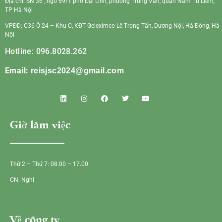
Địa chỉ: SN 36 , ngõ 69/1 phố Đại Linh, phường Trung Văn, quận Nam Từ Liêm,
TP Hà Nội
VPĐD: C36 Ô 24 – Khu C, KĐT Geleximco Lê Trọng Tấn, Dương Nội, Hà Đông, Hà
Nội
Hotline: 096.8028.262
Email:
reisjsc2024@gmail.com
Giờ làm việc
Thứ 2 – Thứ 7: 08.00 – 17.00
CN: Nghỉ
Về công ty