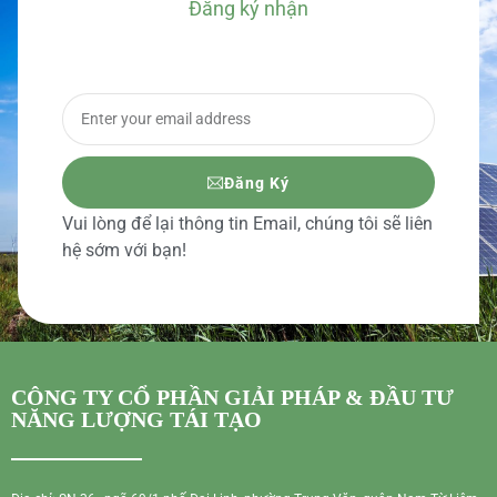
Đăng ký nhận
BÁO GIÁ CHI TIẾT
Đăng Ký
Vui lòng để lại thông tin Email, chúng tôi sẽ liên
hệ sớm với bạn!
CÔNG TY CỔ PHẦN GIẢI PHÁP & ĐẦU TƯ
NĂNG LƯỢNG TÁI TẠO