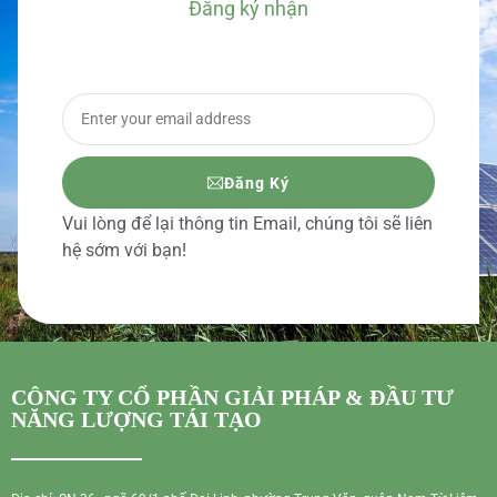
Đăng ký nhận
BÁO GIÁ CHI TIẾT
Đăng Ký
Vui lòng để lại thông tin Email, chúng tôi sẽ liên
hệ sớm với bạn!
CÔNG TY CỔ PHẦN GIẢI PHÁP & ĐẦU TƯ
NĂNG LƯỢNG TÁI TẠO