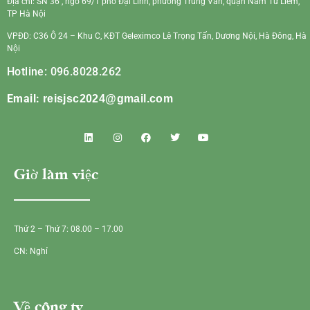
Địa chỉ: SN 36 , ngõ 69/1 phố Đại Linh, phường Trung Văn, quận Nam Từ Liêm,
TP Hà Nội
VPĐD: C36 Ô 24 – Khu C, KĐT Geleximco Lê Trọng Tấn, Dương Nội, Hà Đông, Hà
Nội
Hotline: 096.8028.262
Email:
reisjsc2024@gmail.com
Giờ làm việc
Thứ 2 – Thứ 7: 08.00 – 17.00
CN: Nghỉ
Về công ty