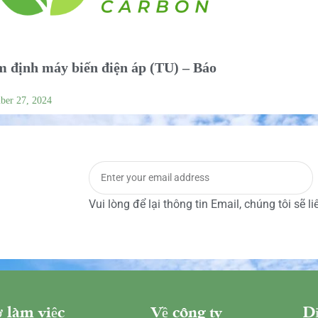
 định máy biến điện áp (TU) – Báo
ber 27, 2024
Vui lòng để lại thông tin Email, chúng tôi sẽ l
 làm việc
Về công ty
Dị