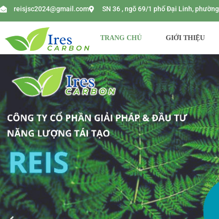
reisjsc2024@gmail.com
SN 36 , ngõ 69/1 phố Đại Linh, phườ
TRANG CHỦ
GIỚI THIỆU