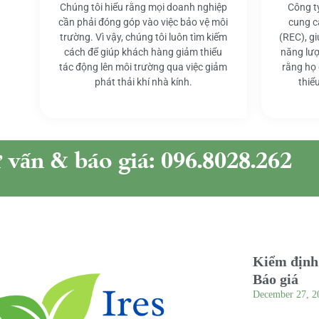
Chúng tôi hiểu rằng mọi doanh nghiệp
Công t
cần phải đóng góp vào việc bảo vệ môi
cung c
trường. Vì vậy, chúng tôi luôn tìm kiếm
(REC), g
cách để giúp khách hàng giảm thiểu
năng lượ
tác động lên môi trường qua việc giảm
rằng họ
phát thải khí nhà kính.
thiể
ư vấn & báo giá: 096.8028.262
Kiểm định 
Báo giá
December 27, 2