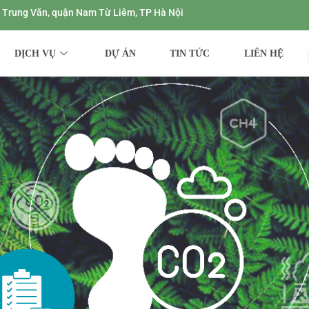
ng Trung Văn, quận Nam Từ Liêm, TP Hà Nội
DỊCH VỤ
DỰ ÁN
TIN TỨC
LIÊN HỆ