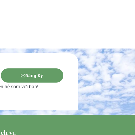
Đăng Ký
iên hệ sớm với bạn!
ch vụ