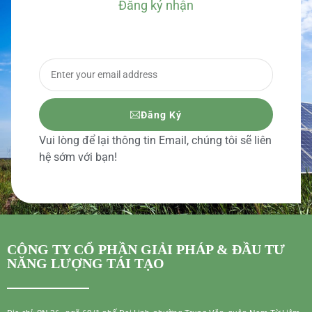
Đăng ký nhận
BÁO GIÁ CHI TIẾT
Đăng Ký
Vui lòng để lại thông tin Email, chúng tôi sẽ liên
hệ sớm với bạn!
CÔNG TY CỔ PHẦN GIẢI PHÁP & ĐẦU TƯ
NĂNG LƯỢNG TÁI TẠO