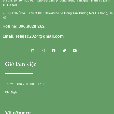
Địa chỉ: SN 36 , ngõ 69/1 phố Đại Linh, phường Trung Văn, quận Nam Từ Liêm,
TP Hà Nội
VPĐD: C36 Ô 24 – Khu C, KĐT Geleximco Lê Trọng Tấn, Dương Nội, Hà Đông, Hà
Nội
Hotline: 096.8028.262
Email:
reisjsc2024@gmail.com
Giờ làm việc
Thứ 2 – Thứ 7: 08.00 – 17.00
CN: Nghỉ
Về công ty