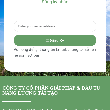
Đăng ký nhận
BÁO GIÁ CHI TIẾT
Đăng Ký
Vui lòng để lại thông tin Email, chúng tôi sẽ liên
hệ sớm với bạn!
CÔNG TY CỔ PHẦN GIẢI PHÁP & ĐẦU TƯ
NĂNG LƯỢNG TÁI TẠO