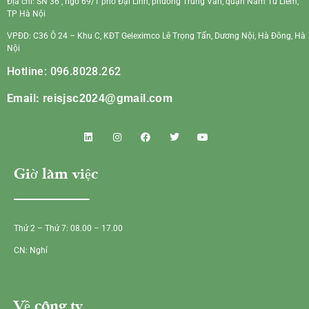
Địa chỉ: SN 36 , ngõ 69/1 phố Đại Linh, phường Trung Văn, quận Nam Từ Liêm,
TP Hà Nội
VPĐD: C36 Ô 24 – Khu C, KĐT Geleximco Lê Trọng Tấn, Dương Nội, Hà Đông, Hà
Nội
Hotline: 096.8028.262
Email:
reisjsc2024@gmail.com
Giờ làm việc
Thứ 2 – Thứ 7: 08.00 – 17.00
CN: Nghỉ
Về công ty