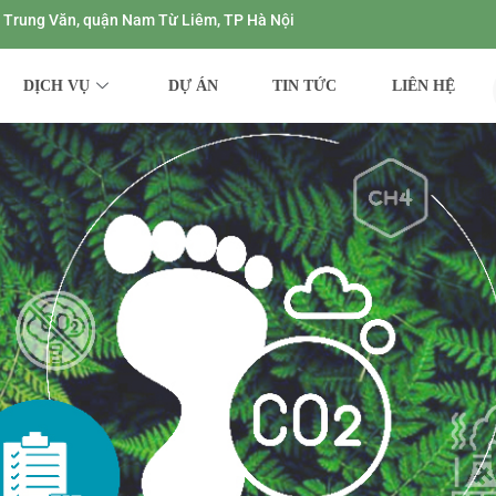
ng Trung Văn, quận Nam Từ Liêm, TP Hà Nội
DỊCH VỤ
DỰ ÁN
TIN TỨC
LIÊN HỆ