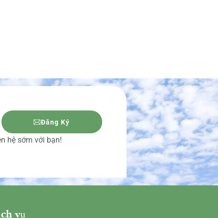
Đăng Ký
iên hệ sớm với bạn!
ch vụ