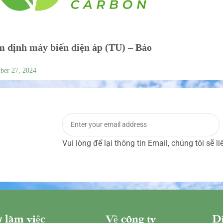
 định máy biến điện áp (TU) – Báo
ber 27, 2024
Vui lòng để lại thông tin Email, chúng tôi sẽ l
 làm việc
Về công ty
Dị