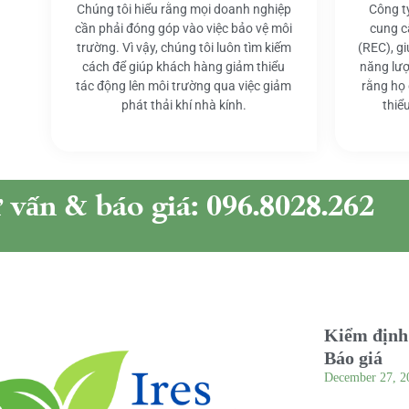
Chúng tôi hiểu rằng mọi doanh nghiệp
Công t
cần phải đóng góp vào việc bảo vệ môi
cung c
trường. Vì vậy, chúng tôi luôn tìm kiếm
(REC), g
cách để giúp khách hàng giảm thiểu
năng lượ
tác động lên môi trường qua việc giảm
rằng họ
phát thải khí nhà kính.
thiể
ư vấn & báo giá: 096.8028.262
Kiểm định 
Báo giá
December 27, 2