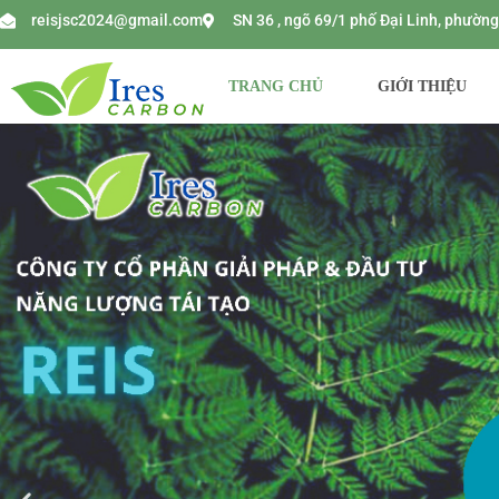
reisjsc2024@gmail.com
SN 36 , ngõ 69/1 phố Đại Linh, phườ
TRANG CHỦ
GIỚI THIỆU