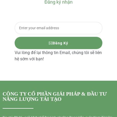
Đăng ký nhận
BÁO GIÁ CHI TIẾT
Đăng Ký
Vui lòng để lại thông tin Email, chúng tôi sẽ liên
hệ sớm với bạn!
CÔNG TY CỔ PHẦN GIẢI PHÁP & ĐẦU TƯ
NĂNG LƯỢNG TÁI TẠO