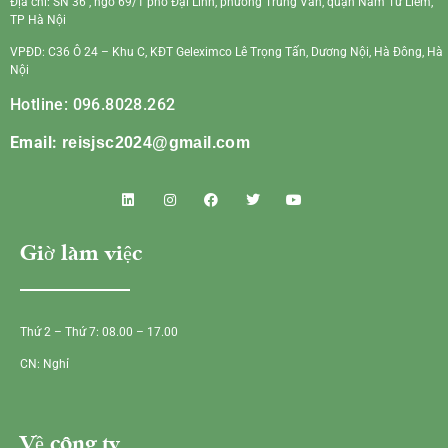
Địa chỉ: SN 36 , ngõ 69/1 phố Đại Linh, phường Trung Văn, quận Nam Từ Liêm,
TP Hà Nội
VPĐD: C36 Ô 24 – Khu C, KĐT Geleximco Lê Trọng Tấn, Dương Nội, Hà Đông, Hà
Nội
Hotline: 096.8028.262
Email:
reisjsc2024@gmail.com
Giờ làm việc
Thứ 2 – Thứ 7: 08.00 – 17.00
CN: Nghỉ
Về công ty