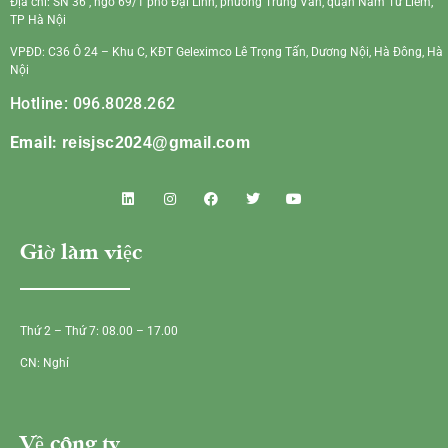
Địa chỉ: SN 36 , ngõ 69/1 phố Đại Linh, phường Trung Văn, quận Nam Từ Liêm,
TP Hà Nội
VPĐD: C36 Ô 24 – Khu C, KĐT Geleximco Lê Trọng Tấn, Dương Nội, Hà Đông, Hà
Nội
Hotline: 096.8028.262
Email:
reisjsc2024@gmail.com
Giờ làm việc
Thứ 2 – Thứ 7: 08.00 – 17.00
CN: Nghỉ
Về công ty