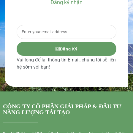
Đăng ký nhận
BÁO GIÁ CHI TIẾT
Đăng Ký
Vui lòng để lại thông tin Email, chúng tôi sẽ liên
hệ sớm với bạn!
CÔNG TY CỔ PHẦN GIẢI PHÁP & ĐẦU TƯ
NĂNG LƯỢNG TÁI TẠO