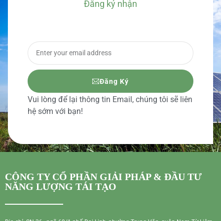
Đăng ký nhận
BÁO GIÁ CHI TIẾT
Đăng Ký
Vui lòng để lại thông tin Email, chúng tôi sẽ liên
hệ sớm với bạn!
CÔNG TY CỔ PHẦN GIẢI PHÁP & ĐẦU TƯ
NĂNG LƯỢNG TÁI TẠO