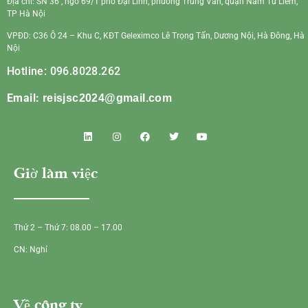
Địa chỉ: SN 36 , ngõ 69/1 phố Đại Linh, phường Trung Văn, quận Nam Từ Liêm,
TP Hà Nội
VPĐD: C36 Ô 24 – Khu C, KĐT Geleximco Lê Trọng Tấn, Dương Nội, Hà Đông, Hà
Nội
Hotline: 096.8028.262
Email:
reisjsc2024@gmail.com
Giờ làm việc
Thứ 2 – Thứ 7: 08.00 – 17.00
CN: Nghỉ
Về công ty