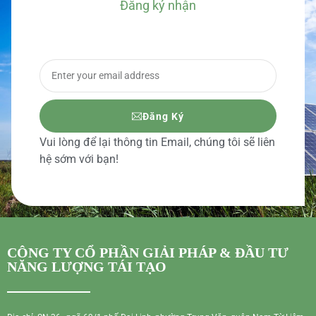
Đăng ký nhận
BÁO GIÁ CHI TIẾT
Đăng Ký
Vui lòng để lại thông tin Email, chúng tôi sẽ liên
hệ sớm với bạn!
CÔNG TY CỔ PHẦN GIẢI PHÁP & ĐẦU TƯ
NĂNG LƯỢNG TÁI TẠO