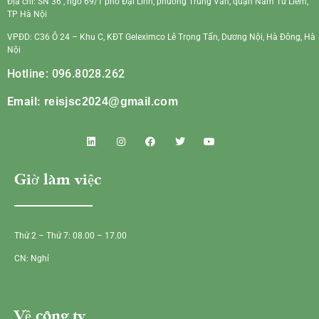
Địa chỉ: SN 36 , ngõ 69/1 phố Đại Linh, phường Trung Văn, quận Nam Từ Liêm,
TP Hà Nội
VPĐD: C36 Ô 24 – Khu C, KĐT Geleximco Lê Trọng Tấn, Dương Nội, Hà Đông, Hà
Nội
Hotline: 096.8028.262
Email:
reisjsc2024@gmail.com
Giờ làm việc
Thứ 2 – Thứ 7: 08.00 – 17.00
CN: Nghỉ
Về công ty