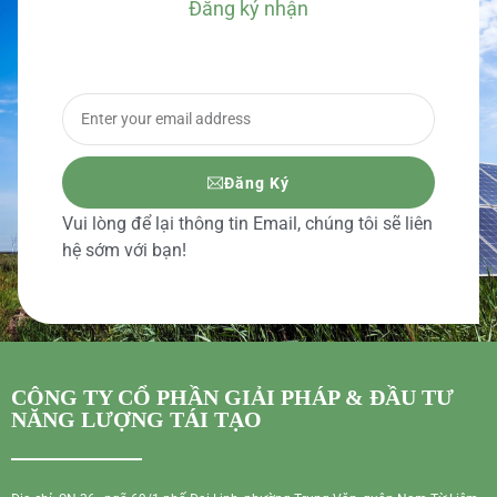
Đăng ký nhận
BÁO GIÁ CHI TIẾT
Đăng Ký
Vui lòng để lại thông tin Email, chúng tôi sẽ liên
hệ sớm với bạn!
CÔNG TY CỔ PHẦN GIẢI PHÁP & ĐẦU TƯ
NĂNG LƯỢNG TÁI TẠO