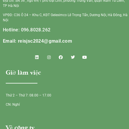
Địa chỉ: SN 36 , ngõ 69/1 phố Đại Linh, phường Trung Văn, quận Nam Từ Liêm,
TP Hà Nội
VPĐD: C36 Ô 24 – Khu C, KĐT Geleximco Lê Trọng Tấn, Dương Nội, Hà Đông, Hà
Nội
Hotline: 096.8028.262
Email:
reisjsc2024@gmail.com
Giờ làm việc
Thứ 2 – Thứ 7: 08.00 – 17.00
CN: Nghỉ
Về công ty