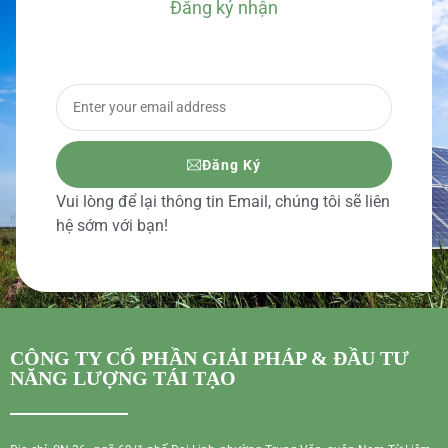
Đăng ký nhận
BÁO GIÁ CHI TIẾT
Đăng Ký
Vui lòng để lại thông tin Email, chúng tôi sẽ liên
hệ sớm với bạn!
CÔNG TY CỔ PHẦN GIẢI PHÁP & ĐẦU TƯ
NĂNG LƯỢNG TÁI TẠO