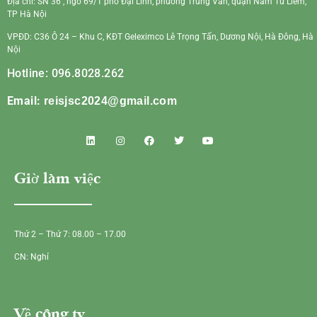
Địa chỉ: SN 36 , ngõ 69/1 phố Đại Linh, phường Trung Văn, quận Nam Từ Liêm,
TP Hà Nội
VPĐD: C36 Ô 24 – Khu C, KĐT Geleximco Lê Trọng Tấn, Dương Nội, Hà Đông, Hà
Nội
Hotline: 096.8028.262
Email:
reisjsc2024@gmail.com
Giờ làm việc
Thứ 2 – Thứ 7: 08.00 – 17.00
CN: Nghỉ
Về công ty