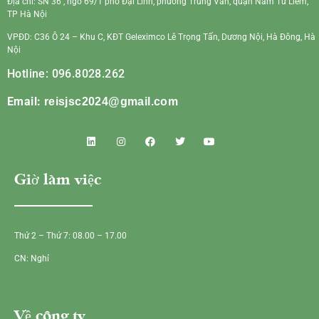
Địa chỉ: SN 36 , ngõ 69/1 phố Đại Linh, phường Trung Văn, quận Nam Từ Liêm,
TP Hà Nội
VPĐD: C36 Ô 24 – Khu C, KĐT Geleximco Lê Trọng Tấn, Dương Nội, Hà Đông, Hà
Nội
Hotline: 096.8028.262
Email:
reisjsc2024@gmail.com
Giờ làm việc
Thứ 2 – Thứ 7: 08.00 – 17.00
CN: Nghỉ
Về công ty