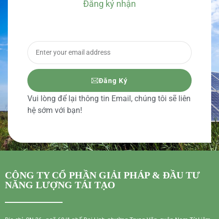
Đăng ký nhận
BÁO GIÁ CHI TIẾT
Đăng Ký
Vui lòng để lại thông tin Email, chúng tôi sẽ liên
hệ sớm với bạn!
CÔNG TY CỔ PHẦN GIẢI PHÁP & ĐẦU TƯ
NĂNG LƯỢNG TÁI TẠO