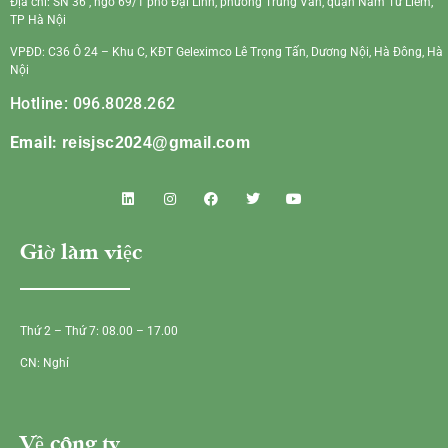
Địa chỉ: SN 36 , ngõ 69/1 phố Đại Linh, phường Trung Văn, quận Nam Từ Liêm,
TP Hà Nội
VPĐD: C36 Ô 24 – Khu C, KĐT Geleximco Lê Trọng Tấn, Dương Nội, Hà Đông, Hà
Nội
Hotline: 096.8028.262
Email:
reisjsc2024@gmail.com
Giờ làm việc
Thứ 2 – Thứ 7: 08.00 – 17.00
CN: Nghỉ
Về công ty