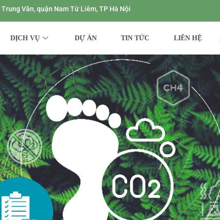
ng Trung Văn, quận Nam Từ Liêm, TP Hà Nội
DỊCH VỤ
DỰ ÁN
TIN TỨC
LIÊN HỆ