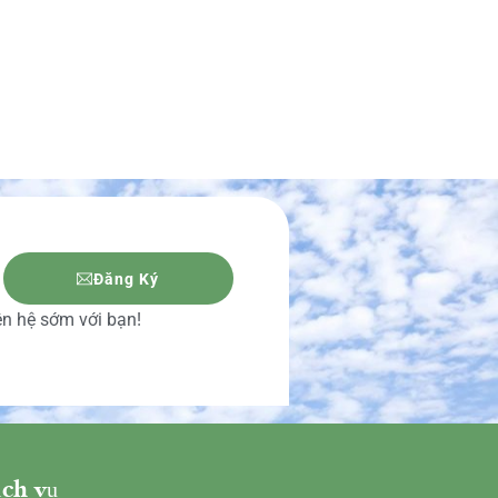
Đăng Ký
iên hệ sớm với bạn!
ch vụ