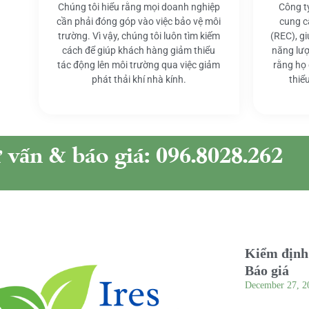
Chúng tôi hiểu rằng mọi doanh nghiệp
Công t
cần phải đóng góp vào việc bảo vệ môi
cung c
trường. Vì vậy, chúng tôi luôn tìm kiếm
(REC), g
cách để giúp khách hàng giảm thiểu
năng lượ
tác động lên môi trường qua việc giảm
rằng họ
phát thải khí nhà kính.
thiể
ư vấn & báo giá: 096.8028.262
Kiểm định 
Báo giá
December 27, 2