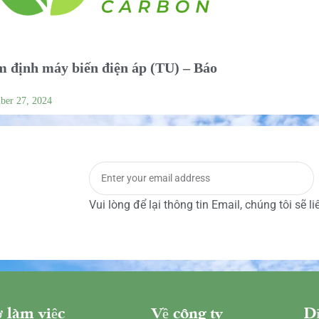
 định máy biến điện áp (TU) – Báo
ber 27, 2024
Vui lòng để lại thông tin Email, chúng tôi sẽ l
 làm việc
Về công ty
Dị