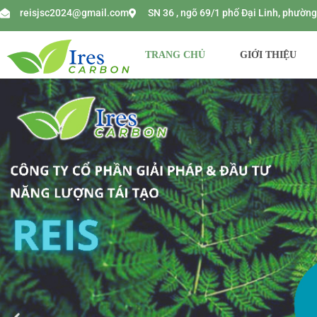
reisjsc2024@gmail.com
SN 36 , ngõ 69/1 phố Đại Linh, phườ
TRANG CHỦ
GIỚI THIỆU